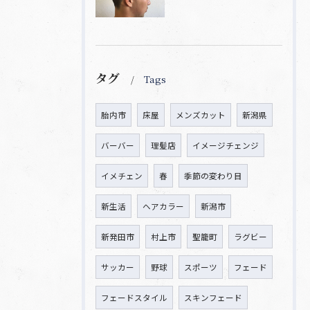
タグ
Tags
胎内市
床屋
メンズカット
新潟県
バーバー
理髪店
イメージチェンジ
イメチェン
春
季節の変わり目
新生活
ヘアカラー
新潟市
新発田市
村上市
聖籠町
ラグビー
サッカー
野球
スポーツ
フェード
フェードスタイル
スキンフェード