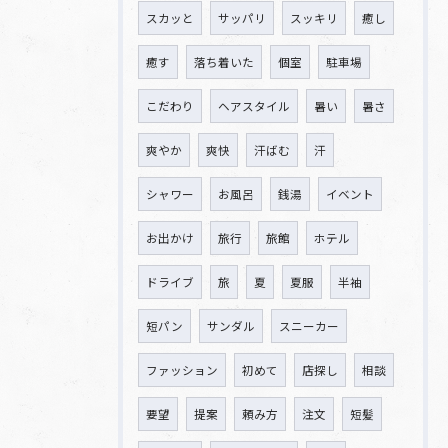
スカッと
サッパリ
スッキリ
癒し
癒す
落ち着いた
個室
駐車場
こだわり
ヘアスタイル
暑い
暑さ
爽やか
爽快
汗ばむ
汗
シャワー
お風呂
銭湯
イベント
お出かけ
旅行
旅館
ホテル
ドライブ
旅
夏
夏服
半袖
短パン
サンダル
スニーカー
ファッション
初めて
店探し
相談
要望
提案
頼み方
注文
短髪