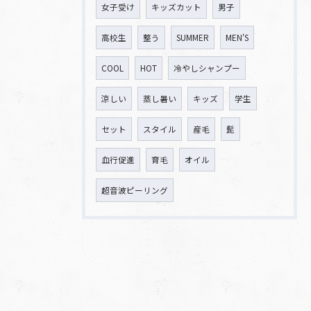
女子受け
キッズカット
男子
高校生
整う
SUMMER
MEN'S
COOL
HOT
冷やしシャンプー
涼しい
蒸し暑い
キッズ
学生
セット
スタイル
産毛
髭
血行促進
育毛
オイル
超音波ピーリング